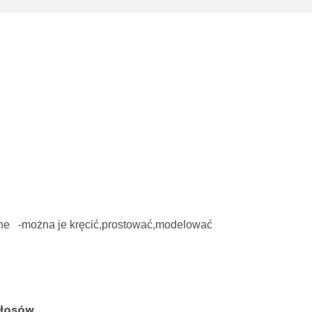
ane -można je kręcić,prostować,modelować
włosów