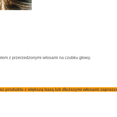
oblem z przerzedzonymi włosami na czubku głowy.
kasz produktu z większą bazą lub dłuższymi włosami zapras