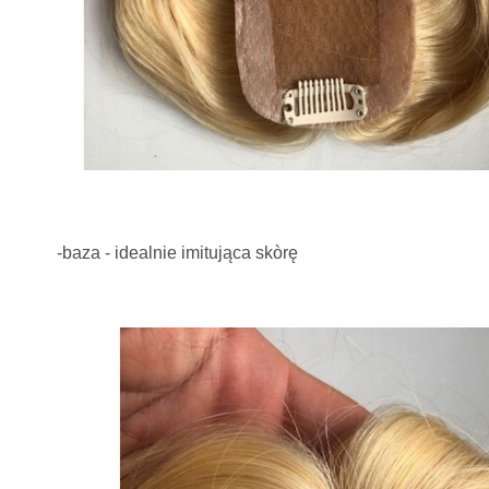
-baza - idealnie imitująca skòrę