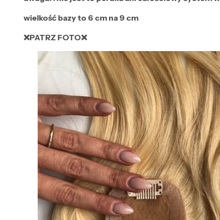
wielkość bazy to 6 cm na 9 cm
❌PATRZ FOTO❌