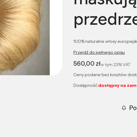
przedrz
100% naturalne włosy europejsk
Przejdź do pełnego opisu
Cena
560,00 zł
w tym
23%
VAT
Ceny podane bez kosztów dost
Dostępność:
dostępny na zam
Po