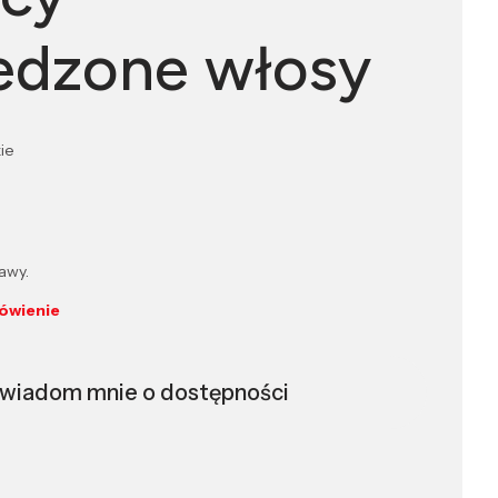
edzone włosy
ie
awy.
ówienie
wiadom mnie o dostępności