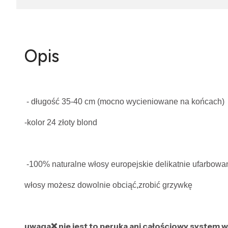
Opis
- długość 35-40 cm (mocno wycieniowane na końcach)
-kolor 24 złoty blond
-100% naturalne włosy europejskie delikatnie ufarbow
włosy możesz dowolnie obciąć,zrobić grzywkę
uwaga❌ nie jest to peruka ani całościowy system 