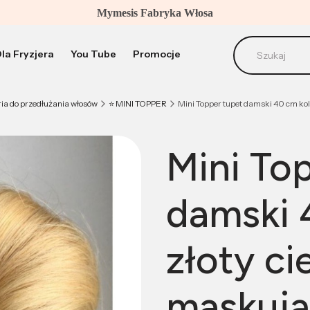
Mymesis Fabryka Włosa
la Fryzjera
You Tube
Promocje
ABC Info
Pielęgnacj
ria do przedłużania włosów
⭐️ MINI TOPPER
Mini Topper tupet damski 40 cm kol
Mini To
damski 
złoty ci
maskują