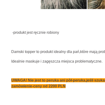
-produkt jest ręcznie robiony
Damski topper to produkt idealny dla pań,ktòre mają pr
Idealnie maskuje i zagęszcza miejsca problematyczne.
UWAGA! Nie jest to peruka ani pòł-peruka,jeśli szu
zamòwienie-ceny od 2200 PLN