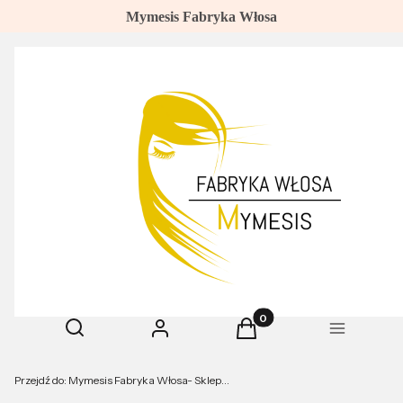
Mymesis Fabryka Włosa
Produkty w koszyku: 0. Z
Otwórz wyszukiwarkę
Szukaj
Zaloguj się
Koszyk
Menu
Przejdź do:
Mymesis Fabryka Włosa- Sklep Online