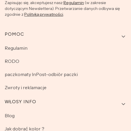
Zapisując się, akceptujesz nasz
Regulamin
(w zakresie
dotyczącym Newslettera). Przetwarzanie danych odbywa się
zgodnie z
Polityką prywatności
.
Linki w stopce
POMOC
Regulamin
RODO
paczkomaty InPost-odbiòr paczki
Zwroty i reklamacje
WŁOSY INFO
Blog
Jak dobrać kolor？