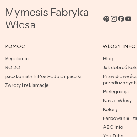
Mymesis Fabryka
Włosa
Linki w stopce
POMOC
WŁOSY INFO
Regulamin
Blog
RODO
Jak dobrać ko
paczkomaty InPost-odbiòr paczki
Prawidłowe śc
przedłużonych 
Zwroty i reklamacje
Pielęgnacja
Nasze Włosy
Kolory
Farbowanie i z
ABC Info
You Tube