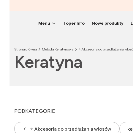
Menu
Toper Info
Nowe produkty
D
Strona główna
Metoda Keratynowa
⭐️ Akcesoria do przedłużania włos
Keratyna
PODKATEGORIE
⭐️ Akcesoria do przedłużania włosów
ke