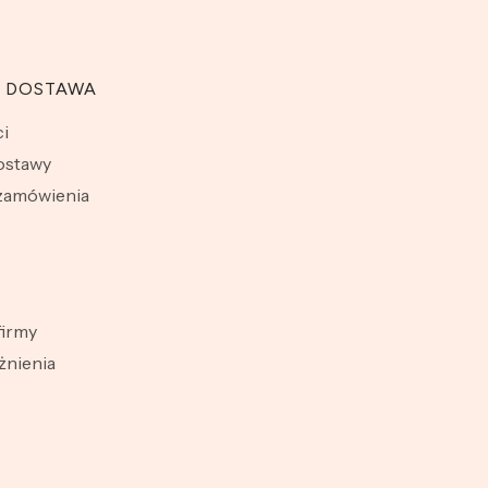
I DOSTAWA
i
dostawy
 zamówienia
firmy
żnienia