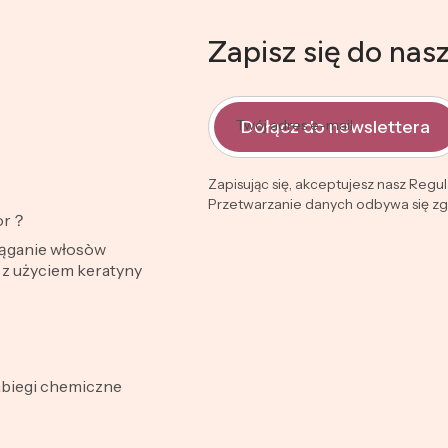
Zapisz się do nas
Dołącz do newslettera
Twój adres e-mail
Zapisując się, akceptujesz nasz Regu
Przetwarzanie danych odbywa się zgo
lor？
iąganie włosòw
z użyciem keratyny
abiegi chemiczne