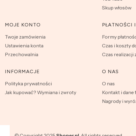
Skup włosòw
MOJE KONTO
PŁATNOŚCI 
Twoje zamówienia
Formy płatnośc
Ustawienia konta
Czas i koszty 
Przechowalnia
Czas realizacji
INFORMACJE
O NAS
Polityka prywatności
O nas
Jak kupować? Wymiana i zwroty
Kontakt i dane 
Nagrody i wyró
© Copyright 2025
Shoper.pl
. All rights reserved.