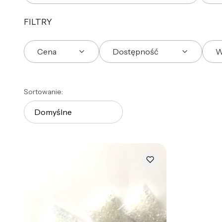
FILTRY
Cena
Dostępność
W
Koniec filtrów
Lista produktów
Sortowanie:
Domyślne