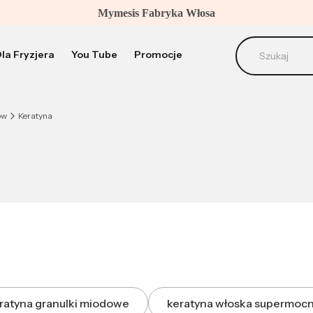
Mymesis Fabryka Włosa
la Fryzjera
You Tube
Promocje
ABC Info
Pielęgnacj
ów
Keratyna
ratyna granulki miodowe
keratyna włoska supermoc