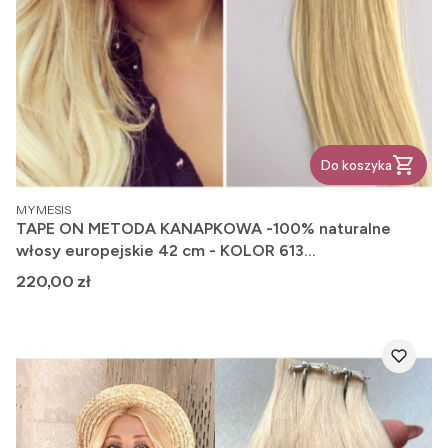
Do koszyka
PRODUCENT
MYMESIS
TAPE ON METODA KANAPKOWA -100% naturalne
włosy europejskie 42 cm - KOLOR 613
NAJJAŚNIEJSZY BLOND
Cena
220,00 zł