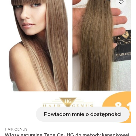
Powiadom mnie o dostępności
PRODUCENT
HAIR GENUS
Włosy naturalne Tape On- HG do metody kanapkowej