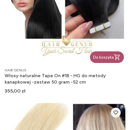
Do koszyka
PRODUCENT
HAIR GENUS
Włosy naturalne Tape On #1B - HG do metody
kanapkowej -zestaw 50 gram -52 cm
Cena
355,00 zł