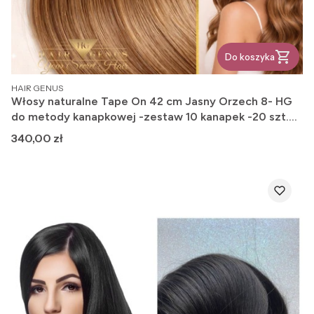
Do koszyka
PRODUCENT
HAIR GENUS
Włosy naturalne Tape On 42 cm Jasny Orzech 8- HG
do metody kanapkowej -zestaw 10 kanapek -20 szt.
50 gram -42 cm
Cena
340,00 zł