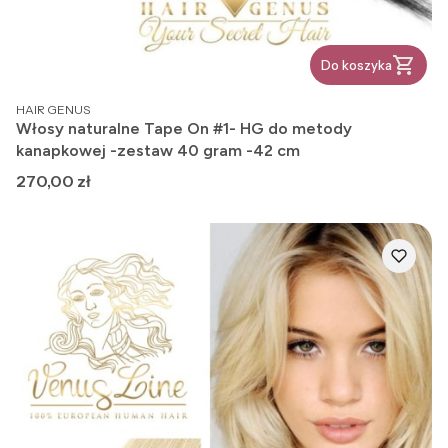
Do koszyka
PRODUCENT
HAIR GENUS
Włosy naturalne Tape On #1- HG do metody
kanapkowej -zestaw 40 gram -42 cm
Cena
270,00 zł