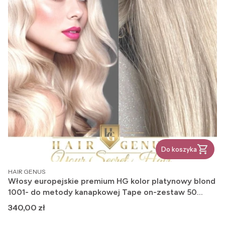
Do koszyka
PRODUCENT
HAIR GENUS
Włosy europejskie premium HG kolor platynowy blond
1001- do metody kanapkowej Tape on-zestaw 50
gram -52 cm
Cena
340,00 zł