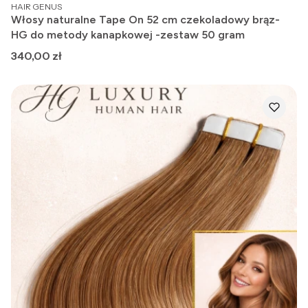
PRODUCENT
HAIR GENUS
Włosy naturalne Tape On 52 cm czekoladowy brąz-
HG do metody kanapkowej -zestaw 50 gram
Cena
340,00 zł