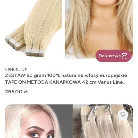
Do koszyka
PRODUCENT
VENUS LINE
ZESTAW 50 gram 100% naturalne włosy europejskie
TAPE ON METODA KANAPKOWA 42 cm Venus Line
kolor 613
Cena
295,00 zł