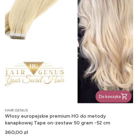
Do koszyka
PRODUCENT
HAIR GENUS
Włosy europejskie premium HG do metody
kanapkowej Tape on-zestaw 50 gram -52 cm
Cena
360,00 zł