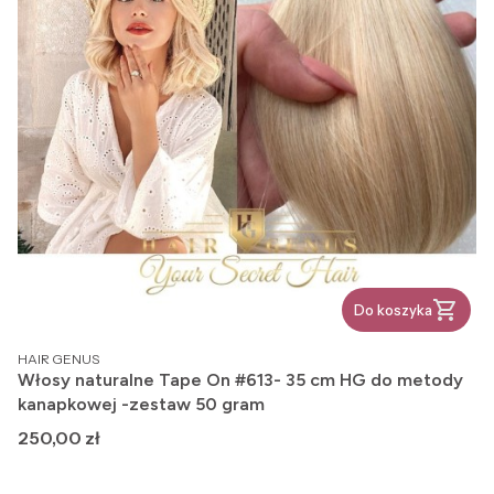
Do koszyka
PRODUCENT
HAIR GENUS
Włosy naturalne Tape On #613- 35 cm HG do metody
kanapkowej -zestaw 50 gram
Cena
250,00 zł